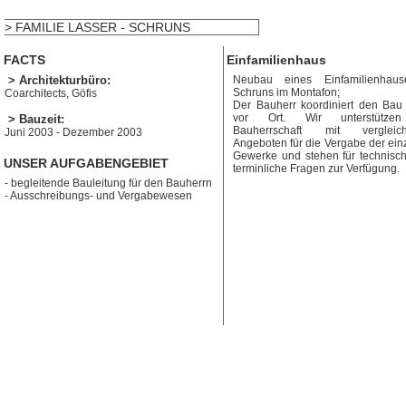
> FAMILIE LASSER - SCHRUNS
FACTS
Einfamilienhaus
> Architekturbüro:
Neubau eines Einfamilienhaus
Schruns im Montafon;
Coarchitects, Göfis
Der Bauherr koordiniert den Bau 
vor Ort. Wir unterstütze
> Bauzeit:
Bauherrschaft mit vergleich
Juni 2003 - Dezember 2003
Angeboten für die Vergabe der ein
Gewerke und stehen für technisc
UNSER AUFGABENGEBIET
terminliche Fragen zur Verfügung.
- begleitende Bauleitung für den Bauherrn
- Ausschreibungs- und Vergabewesen